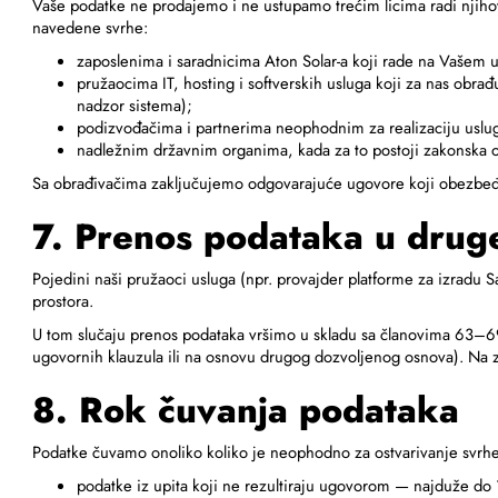
Vaše podatke ne prodajemo i ne ustupamo trećim licima radi njiho
navedene svrhe:
zaposlenima i saradnicima Aton Solar-a koji rade na Vašem up
pružaocima IT, hosting i softverskih usluga koji za nas obrađu
nadzor sistema);
podizvođačima i partnerima neophodnim za realizaciju usluge 
nadležnim državnim organima, kada za to postoji zakonska 
Sa obrađivačima zaključujemo odgovarajuće ugovore koji obezbeđu
7. Prenos podataka u drug
Pojedini naši pružaoci usluga (npr. provajder platforme za izradu Sa
prostora.
U tom slučaju prenos podataka vršimo u skladu sa članovima 63–69
ugovornih klauzula ili na osnovu drugog dozvoljenog osnova). Na
8. Rok čuvanja podataka
Podatke čuvamo onoliko koliko je neophodno za ostvarivanje svrhe
podatke iz upita koji ne rezultiraju ugovorom — najduže do