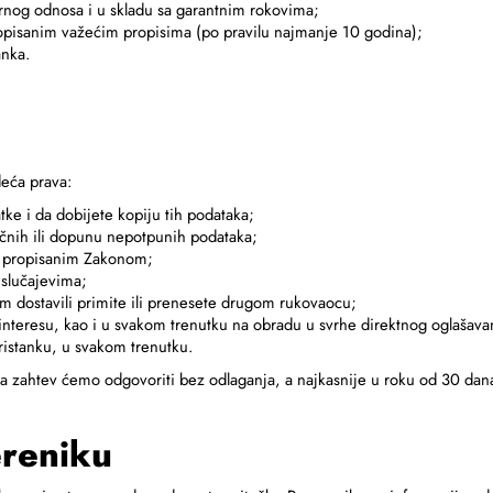
ornog odnosa i u skladu sa garantnim rokovima;
pisanim važećim propisima (po pravilu najmanje 10 godina);
anka.
deća prava:
e i da dobijete kopiju tih podataka;
čnih ili dopunu nepotpunih podataka;
 propisanim Zakonom;
slučajevima;
 dostavili primite ili prenesete drugom rukovaocu;
teresu, kao i u svakom trenutku na obradu u svrhe direktnog oglašava
istanku, u svakom trenutku.
Na zahtev ćemo odgovoriti bez odlaganja, a najkasnije u roku od 30 dan
ereniku