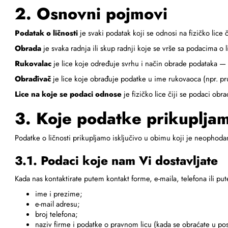
2. Osnovni pojmovi
Podatak o ličnosti
je svaki podatak koji se odnosi na fizičko lice 
Obrada
je svaka radnja ili skup radnji koje se vrše sa podacima o l
Rukovalac
je lice koje određuje svrhu i način obrade podataka — 
Obrađivač
je lice koje obrađuje podatke u ime rukovaoca (npr. pru
Lice na koje se podaci odnose
je fizičko lice čiji se podaci obrađ
3. Koje podatke prikuplja
Podatke o ličnosti prikupljamo isključivo u obimu koji je neophoda
3.1. Podaci koje nam Vi dostavljate
Kada nas kontaktirate putem kontakt forme, e-maila, telefona ili p
ime i prezime;
e-mail adresu;
broj telefona;
naziv firme i podatke o pravnom licu (kada se obraćate u po