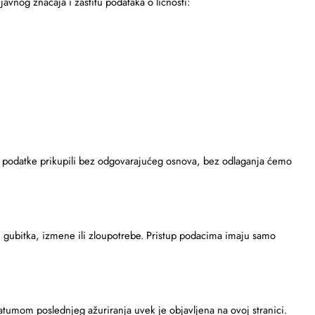
vnog značaja i zaštitu podataka o ličnosti:
ve podatke prikupili bez odgovarajućeg osnova, bez odlaganja ćemo
 gubitka, izmene ili zloupotrebe. Pristup podacima imaju samo
tumom poslednjeg ažuriranja uvek je objavljena na ovoj stranici.