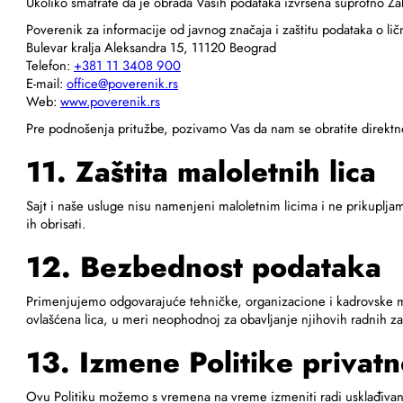
Ukoliko smatrate da je obrada Vaših podataka izvršena suprotno Za
Poverenik za informacije od javnog značaja i zaštitu podataka o lič
Bulevar kralja Aleksandra 15, 11120 Beograd
Telefon:
+381 11 3408 900
E-mail:
office@poverenik.rs
Web:
www.poverenik.rs
Pre podnošenja pritužbe, pozivamo Vas da nam se obratite direktn
11. Zaštita maloletnih lica
Sajt i naše usluge nisu namenjeni maloletnim licima i ne prikuplj
ih obrisati.
12. Bezbednost podataka
Primenjujemo odgovarajuće tehničke, organizacione i kadrovske me
ovlašćena lica, u meri neophodnoj za obavljanje njihovih radnih za
13. Izmene Politike privatn
Ovu Politiku možemo s vremena na vreme izmeniti radi usklađivanj