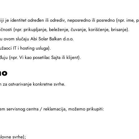
čiji je identitet određen ili odrediv, neposredno ili posredno (npr. ime, 
ičnosti (npr. prikupljanje, beleženje, čuvanje, korišćenje, brisanje).
u ovom slučaju Abi Solar Balkan d.o.o.
žaoci IT i hosting usluga).
uju (npr. Vi kao posetilac Sajta ili klijent).
mo
n za ostvarivanje konkretne svrhe.
utem servisnog centra / reklamacija, možemo prikupiti:
slovne svrhe);