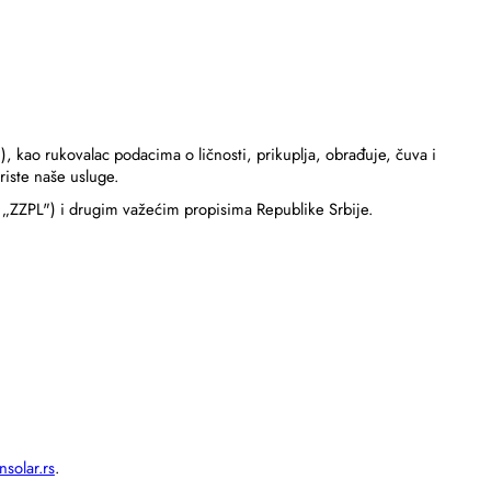
"), kao rukovalac podacima o ličnosti, prikuplja, obrađuje, čuva i
oriste naše usluge.
i „ZZPL") i drugim važećim propisima Republike Srbije.
nsolar.rs
.