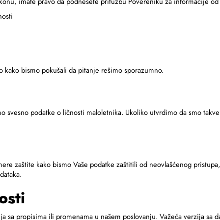
konu, imate pravo da podnesete pritužbu Povereniku za informacije od ja
nosti
o kako bismo pokušali da pitanje rešimo sporazumno.
amo svesno podatke o ličnosti maloletnika. Ukoliko utvrdimo da smo tak
re zaštite kako bismo Vaše podatke zaštitili od neovlašćenog pristupa,
dataka.
osti
a sa propisima ili promenama u našem poslovanju. Važeća verzija sa da