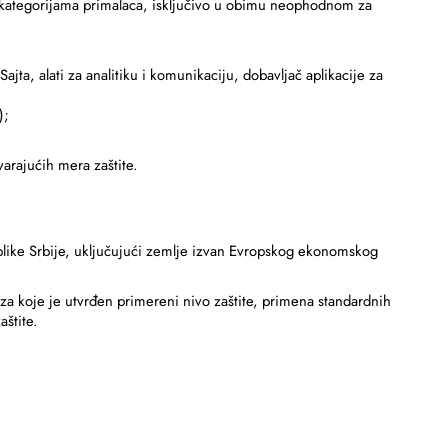
m kategorijama primalaca, isključivo u obimu neophodnom za
jta, alati za analitiku i komunikaciju, dobavljač aplikacije za
);
rajućih mera zaštite.
epublike Srbije, uključujući zemlje izvan Evropskog ekonomskog
a koje je utvrđen primereni nivo zaštite, primena standardnih
štite.