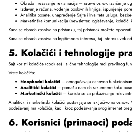
Obrada i rešavanje reklamacija —
pravni osnov:
izvršenje ugo
Izdavanje računa, vođenje poslovnih knjiga, ispunjenje po
Analitika posete, unapređenje Sajta i kvaliteta usluga, bez
Marketinška komunikacija (newsletter, oglašavanje, kolačići
Kada se obrada zasniva na pristanku, taj pristanak možete opozvati
Kada se obrada zasniva na legitimnom interesu, taj interes uvek o
5. Kolačići i tehnologije pr
Sajt koristi kolačiće (cookies) i slične tehnologije radi pravilnog f
Vrste kolačića:
Neophodni kolačići
— omogućavaju osnovno funkcionisanje 
Analitički kolačići
— pomažu nam da razumemo kako posetioc
Marketinški kolačići
— koriste se za prikazivanje relevant
Analitički i marketinški kolačići postavljaju se isključivo na osno
podešavanjima kolačića, kao i kroz podešavanja svog internet preg
6. Korisnici (primaoci) pod