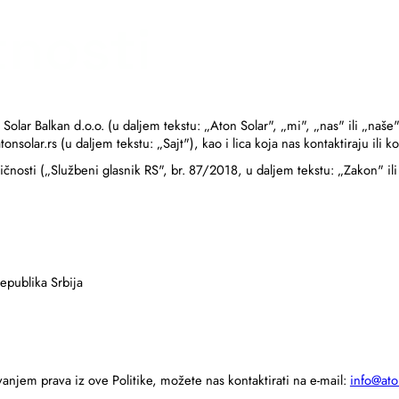
tnosti
 Solar Balkan d.o.o. (u daljem tekstu: „Aton Solar", „mi", „nas" ili „naše
tonsolar.rs (u daljem tekstu: „Sajt"), kao i lica koja nas kontaktiraju ili k
čnosti („Službeni glasnik RS", br. 87/2018, u daljem tekstu: „Zakon" il
epublika Srbija
vanjem prava iz ove Politike, možete nas kontaktirati na e-mail:
info@ato