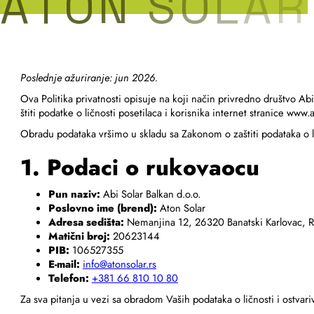
A
T
O
N
S
O
L
A
R
Politika priva
Poslednje ažuriranje: jun 2026.
Ova Politika privatnosti opisuje na koji način privredno društvo Abi
štiti podatke o ličnosti posetilaca i korisnika internet stranice www.a
Obradu podataka vršimo u skladu sa Zakonom o zaštiti podataka o li
1. Podaci o rukovaocu
Pun naziv:
Abi Solar Balkan d.o.o.
Poslovno ime (brend):
Aton Solar
Adresa sedišta:
Nemanjina 12, 26320 Banatski Karlovac, R
Matični broj:
20623144
PIB:
106527355
E-mail:
info@atonsolar.rs
Telefon:
+381 66 810 10 80
Za sva pitanja u vezi sa obradom Vaših podataka o ličnosti i ostvari