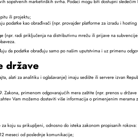
vih sopstvenih marketinških svrha. Podaci mogu biti dostupni sledeći
itu ili projektu;
ju podatke kao obrađivači (npr. provajder platforme za izradu i hosting Sa
(npr. radi priključenja na distributivnu mrežu ili prijave na subvencije
obaveza.
ju da podatke obrađuju samo po našim uputstvima i uz primenu odgova
e države
jta, alati za analitiku i oglašavanje) imaju sedište ili servere izvan R
. Zakona, primenom odgovarajućih mera zaštite (npr. prenos u države z
 zahtev Vam možemo dostaviti više informacija o primenjenim merama za
 za koju su prikupljeni, odnosno do isteka zakonom propisanih rokova:
 12 meseci od poslednje komunikacije;