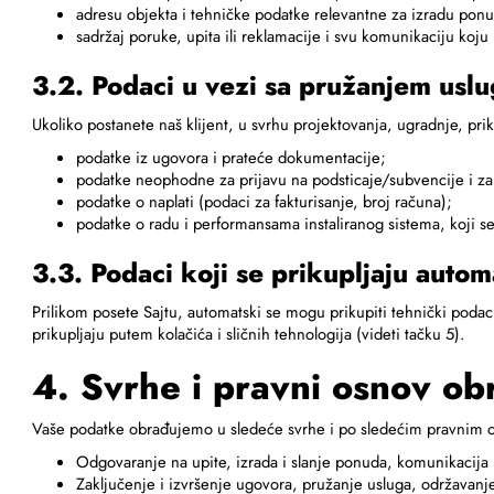
adresu objekta i tehničke podatke relevantne za izradu ponude
sadržaj poruke, upita ili reklamacije i svu komunikaciju koj
3.2. Podaci u vezi sa pružanjem usl
Ukoliko postanete naš klijent, u svrhu projektovanja, ugradnje, pri
podatke iz ugovora i prateće dokumentacije;
podatke neophodne za prijavu na podsticaje/subvencije i za 
podatke o naplati (podaci za fakturisanje, broj računa);
podatke o radu i performansama instaliranog sistema, koji se
3.3. Podaci koji se prikupljaju autom
Prilikom posete Sajtu, automatski se mogu prikupiti tehnički podaci
prikupljaju putem kolačića i sličnih tehnologija (videti tačku 5).
4. Svrhe i pravni osnov ob
Vaše podatke obrađujemo u sledeće svrhe i po sledećim pravnim o
Odgovaranje na upite, izrada i slanje ponuda, komunikacija
Zaključenje i izvršenje ugovora, pružanje usluga, održavan