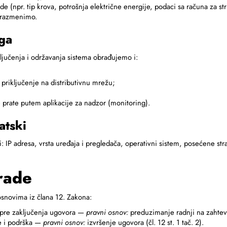
 (npr. tip krova, potrošnja električne energije, podaci sa računa za str
u razmenimo.
uga
ključenja i održavanja sistema obrađujemo i:
priključenje na distributivnu mrežu;
 prate putem aplikacije za nadzor (monitoring).
atski
: IP adresa, vrsta uređaja i pregledača, operativni sistem, posećene str
rade
snovima iz člana 12. Zakona:
 pre zaključenja ugovora —
pravni osnov:
preduzimanje radnji na zahtev li
je i podrška —
pravni osnov:
izvršenje ugovora (čl. 12 st. 1 tač. 2).