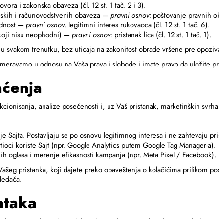
vora i zakonska obaveza (čl. 12 st. 1 tač. 2 i 3).
reskih i računovodstvenih obaveza —
pravni osnov:
poštovanje pravnih oba
bednost —
pravni osnov:
legitimni interes rukovaoca (čl. 12 st. 1 tač. 6).
 koji nisu neophodni) —
pravni osnov:
pristanak lica (čl. 12 st. 1 tač. 1).
 u svakom trenutku, bez uticaja na zakonitost obrade vršene pre opoziv
dmeravamo u odnosu na Vaša prava i slobode i imate pravo da uložite pri
aćenja
unkcionisanja, analize posećenosti i, uz Vaš pristanak, marketinških svrha
Sajta. Postavljaju se po osnovu legitimnog interesa i ne zahtevaju pri
i koriste Sajt (npr. Google Analytics putem Google Tag Manager-a).
nih oglasa i merenje efikasnosti kampanja (npr. Meta Pixel / Facebook).
vu Vašeg pristanka, koji dajete preko obaveštenja o kolačićima prilikom p
ledača.
ataka