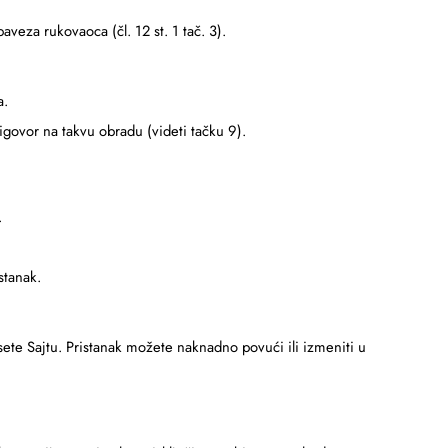
veza rukovaoca (čl. 12 st. 1 tač. 3).
a.
govor na takvu obradu (videti tačku 9).
.
stanak.
osete Sajtu. Pristanak možete naknadno povući ili izmeniti u