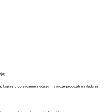
nja;
a, koji se u opravdanim slučajevima može produžiti u skladu sa