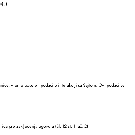
uju);
anice, vreme posete i podaci o interakciji sa Sajtom. Ovi podaci se
ca pre zaključenja ugovora (čl. 12 st. 1 tač. 2).