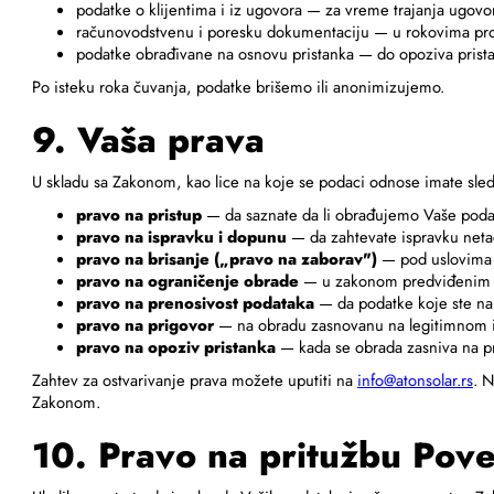
podatke o klijentima i iz ugovora — za vreme trajanja ugov
računovodstvenu i poresku dokumentaciju — u rokovima pro
podatke obrađivane na osnovu pristanka — do opoziva prist
Po isteku roka čuvanja, podatke brišemo ili anonimizujemo.
9. Vaša prava
U skladu sa Zakonom, kao lice na koje se podaci odnose imate sle
pravo na pristup
— da saznate da li obrađujemo Vaše podatk
pravo na ispravku i dopunu
— da zahtevate ispravku neta
pravo na brisanje („pravo na zaborav")
— pod uslovima
pravo na ograničenje obrade
— u zakonom predviđenim 
pravo na prenosivost podataka
— da podatke koje ste nam
pravo na prigovor
— na obradu zasnovanu na legitimnom in
pravo na opoziv pristanka
— kada se obrada zasniva na pr
Zahtev za ostvarivanje prava možete uputiti na
info@atonsolar.rs
. 
Zakonom.
10. Pravo na pritužbu Pov